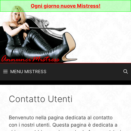
Vai
Ogni giorno nuove Mistress!
al
contenuto
MENU MISTRESS
Contatto Utenti
Benvenuto nella pagina dedicata al contatto
con i nostri utenti. Questa pagina è dedicata a