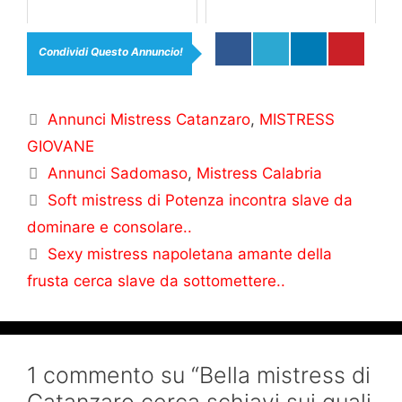
Condividi Questo Annuncio!
Categorie
Annunci Mistress Catanzaro
,
MISTRESS
GIOVANE
Tag
Annunci Sadomaso
,
Mistress Calabria
Soft mistress di Potenza incontra slave da
dominare e consolare..
Sexy mistress napoletana amante della
frusta cerca slave da sottomettere..
1 commento su “Bella mistress di
Catanzaro cerca schiavi sui quali